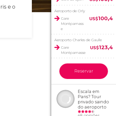
is e o
Aeroporto de Orly
100,4
Gare
US$
Montparnass
e
Aeroporto Charles de Gaulle
123,4
Gare
US$
Montparnasse
Reservar
Escala em
Paris? Tour
privado saindo
do aeroporto
48 opiniões