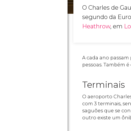
O Charles de Gau
segundo da Euro
Heathrow
, em
Lo
A cada ano passam p
pessoas. Também é 
Terminais
O aeroporto Charles
com 3 terminais, se
saguões que se cone
outro existe um ôni