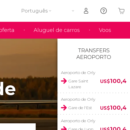
Português
oferta
Aluguel de carros
Voos
O seu carrinho está vazio
TRANSFERS
AEROPORTO
Aeroporto de Orly
de
100,4
Gare Saint
US$
Lazare
Aeroporto de Orly
100,4
Gare de l'Est
US$
Aeroporto de Orly
100,4
Gare de Lyon
US$