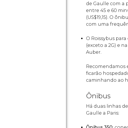
de Gaulle com a p
entre 45 e 60 mi
(
US$
19,15). O ôni
com uma frequênci
O Roissybus para
(exceto a 2G) e na
Auber.
Recomendamos es
ficarão hospedad
caminhando ao h
Ônibus
Há duas linhas d
Gaulle a Paris:
Ônibus 350
: cone