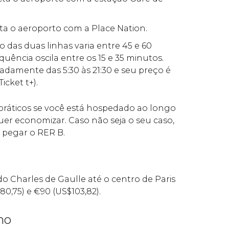
cta o aeroporto com a Place Nation.
o das duas linhas varia entre 45 e 60
quência oscila entre os 15 e 35 minutos.
damente das 5:30 às 21:30 e seu preço é
 Ticket t+).
práticos se você está hospedado ao longo
quer economizar. Caso não seja o seu caso,
 pegar o RER B.
do Charles de Gaulle até o centro de Paris
80,75) e
€
90 (
US$
103,82).
no