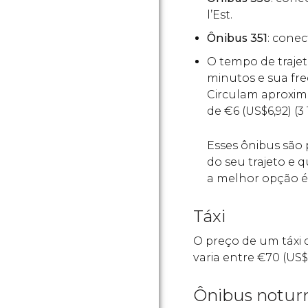
l’Est.
Ônibus 351
: cone
O tempo de trajet
minutos e sua fre
Circulam aproxima
de
€
6 (
US$
6,92)​ (3
Esses ônibus são 
do seu trajeto e 
a melhor opção é
Táxi
O preço de um táxi 
varia entre
€
70 (
US$
Ônibus notur