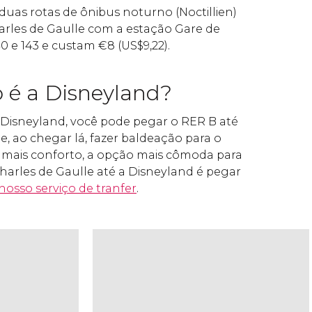
duas rotas de ônibus noturno (Noctillien)
rles de Gaulle com a estação
Gare de
140 e 143 e custam
€
8 (
US$
9,22)​.
o é a Disneyland?
a Disneyland, você pode pegar o RER B até
e, ao chegar lá, fazer baldeação para o
 mais conforto, a opção mais cômoda para
Charles de Gaulle até a Disneyland é pegar
nosso serviço de tranfer
.