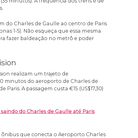
35 minutos). A frequência dos trens é de
s.
 do Charles de Gaulle ao centro de Paris
 (zonas 1-5). Não esqueça que essa mesma
ra fazer baldeação no metrô e poder
ision
sion realizam um trajeto de
 minutos do aeroporto de Charles de
 de Paris. A passagem custa
€
15 (
US$
17,30)
 saindo do Charles de Gaulle até Paris
 ônibus que
conecta o Aeroporto Charles