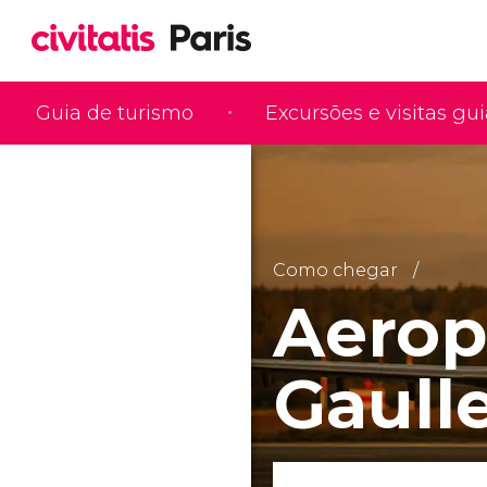
Guia de turismo
Excursões e visitas gu
Como chegar
Aerop
Gaull