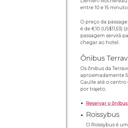
Denfert-Rochereau (
entre 10 e 15 minuto
O preço da passagem
é de
€
10 (
US$
11,53)
passagem servirá pa
chegar ao hotel.
Ônibus Terrav
Os ônibus da Terravi
aproximadamente 50
Gaulle até o centro
por trajeto.
Reservar o ônibus
Roissybus
O Roissybus é um