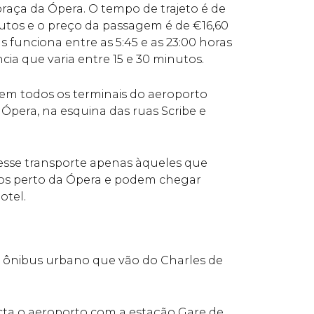
raça da Ópera. O tempo de trajeto é de
nutos e o preço da passagem é de
€
16,60
bus funciona entre as 5:45 e as 23:00 horas
a que varia entre 15 e 30 minutos.
 em todos os terminais do aeroporto
 Ópera, na esquina das ruas Scribe e
se transporte apenas àqueles que
os perto da Ópera e podem chegar
otel.
e ônibus urbano que vão do Charles de
cta o aeroporto com a estação Gare de