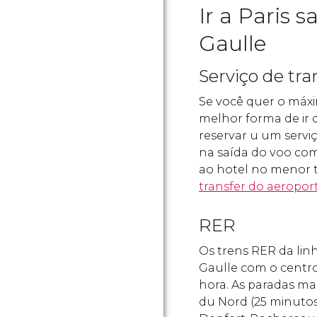
Ir a Paris 
Gaulle
Serviço de tra
Se você quer o máxi
melhor forma de ir 
reservar u um serviç
na saída do voo co
ao hotel no menor 
transfer do aeropor
RER
Os trens RER da lin
Gaulle com o centr
hora. As paradas ma
du Nord (25 minutos