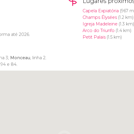
Lugares próximo
Capela Expiatória
(967 m
Champs Élysées
(1.2 km)
Igreja Madeleine
(1.3 km)
Arco do Triunfo
(1.4 km)
orma até 2026.
Petit Palais
(1.5 km)
nha 3;
Monceau
, linha 2.
, 94 e 84.
Clique para usar o mapa