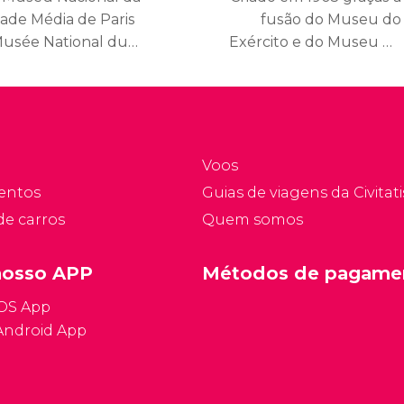
dade Média de Paris
fusão do Museu do
Musée National du
Exército e do Museu de
oyen Age), mais
Artilharia, o Museu do
onhecido como Museu
Exército (Musée de
luny, contém uma das
l’Armée) é um dos
oleções de arte e
melhores museus de
rtesanato medieval
arte e história militar do
Voos
ais completas do
mundo.
entos
Guias de viagens da Civitati
undo.
de carros
Quem somos
nosso APP
Métodos de pagame
iOS App
Android App