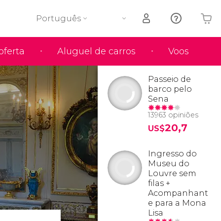
Português
oferta
Aluguel de carros
Voos
O seu carrinho está vazio
Passeio de
barco pelo
Sena
13963 opiniões
20,7
US$
Ingresso do
Museu do
Louvre sem
filas +
Acompanhant
e para a Mona
Lisa