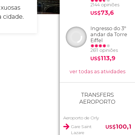
2144 opiniões
uxuosas
73,6
US$
 cidade.
Ingresso do 3º
andar da Torre
Eiffel
2611 opiniões
113,9
US$
ver todas as atividades
TRANSFERS
AEROPORTO
Aeroporto de Orly
100,1
Gare Saint
US$
Lazare