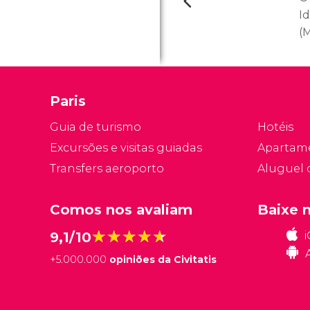
I
(
M
c
C
Paris
c
a
Guia de turismo
Hotéis
m
Excursões e visitas guiadas
Apartam
m
Transfers aeroporto
Aluguel 
Comos nos avaliam
Baixe 
★★★★★
★★★★★
9,1/10
+
5.000.000
opiniões da Civitatis