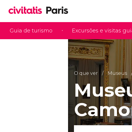
Guia de turismo
Excursões e visitas gu
O que ver
Museus
Museu
Camo