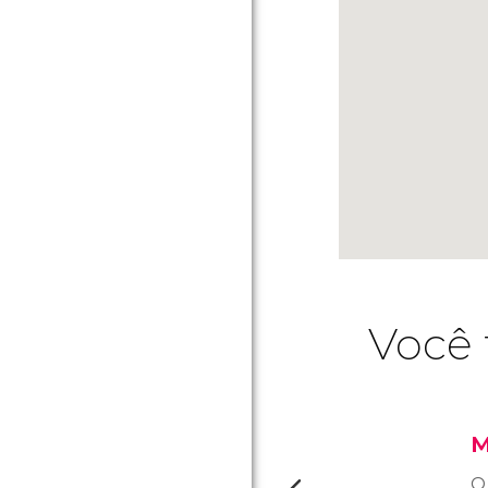
Você 
M
O