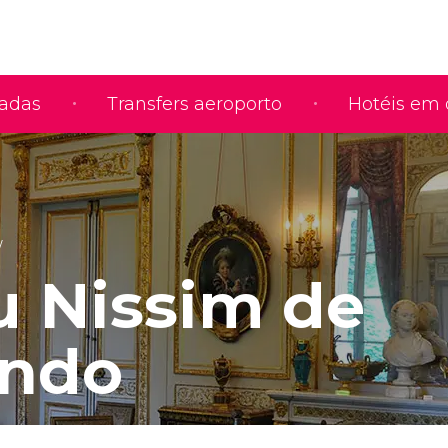
iadas
Transfers aeroporto
Hotéis em 
 Nissim de
ndo