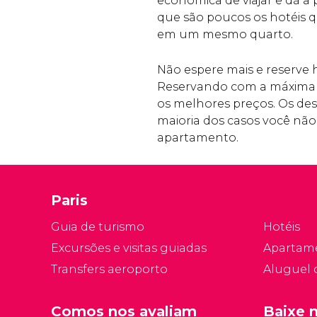
econômica de viajar e dá a p
que são poucos os hotéis 
em um mesmo quarto.
Não espere mais e reserv
Reservando com a máxima 
os melhores preços. Os de
maioria dos casos você nã
apartamento.
Paris
Guia de turismo
Hotéis
Excursões e visitas guiadas
Apartam
Transfers aeroporto
Aluguel 
Comos nos avaliam
Baixe 