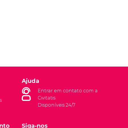
Ajuda
Entrar em contato com a
Civitatis
s
Disponíveis 24/7
nto
Siga-nos