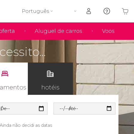
Português
oferta
Aluguel de carros
Voos
O seu carrinho está vazio
essito...
tamentos
hotéis
De
Até
Ainda não decidi as datas