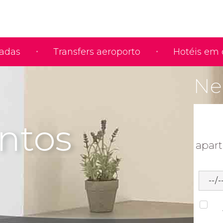
iadas
Transfers aeroporto
Hotéis em 
Nec
ntos
apar