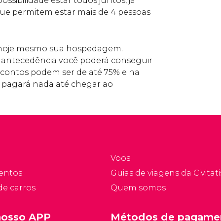
ossibilidade estar todos juntos, já
que permitem estar mais de 4 pessoas
e hoje mesmo sua hospedagem.
antecedência você poderá conseguir
scontos podem ser de até 75% e na
o pagará nada até chegar ao
Voos
entos
Guias de viagens da Civitati
de carros
Quem somos
nosso APP
Métodos de pagame