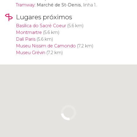
Tramway
:
Marché de St-Denis
, linha 1.
Lugares próximos
Basílica do Sacré Coeur
(5.6 km)
Montmartre
(5.6 km)
Dalí Paris
(5.6 km)
Museu Nissim de Camondo
(7.2 km)
Museu Grévin
(7.2 km)
Clique para usar o mapa