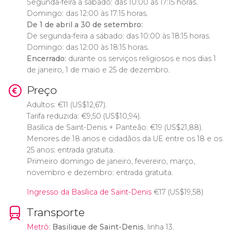
Segunda-feira a sábado: das 10:00 às 17:15 horas.
Domingo: das 12:00 às 17:15 horas.
De 1 de abril a 30 de setembro:
De segunda-feira a sábado: das 10:00 às 18:15 horas.
Domingo: das 12:00 às 18:15 horas.
Encerrado:
durante os serviços religiosos e nos dias 1
de janeiro, 1 de maio e 25 de dezembro.
Preço
Adultos:
€
11 (
US$
12,67).
Tarifa reduzida:
€
9,50 (
US$
10,94).
Basílica de Saint-Denis + Panteão:
€
19 (
US$
21,88).
Menores de 18 anos e cidadãos da UE entre os 18 e os
25 anos: entrada gratuita.
Primeiro domingo de janeiro, fevereiro, março,
novembro e dezembro: entrada gratuita.
Ingresso da Basílica de Saint-Denis
€
17 (
US$
19,58)
Transporte
Metrô
:
Basilique de Saint-Denis
, linha 13.