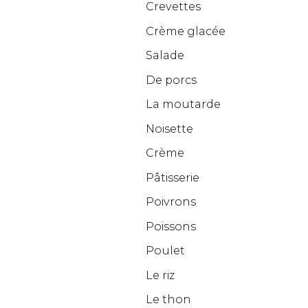
Crevettes
Crème glacée
Salade
De porcs
La moutarde
Noisette
Crème
Pâtisserie
Poivrons
Poissons
Poulet
Le riz
Le thon