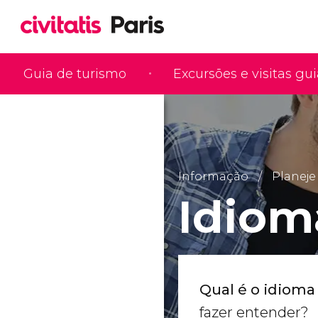
Guia de turismo
Excursões e visitas gu
Informação
Planeje
Idiom
Qual é o idioma 
fazer entender?