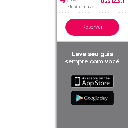
123,1
Gare
US$
Montparnasse
Reservar
Leve seu guia
sempre com você