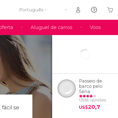
Português
oferta
Aluguel de carros
Voos
O seu carrinho está vazio
Passeio de
barco pelo
Sena
13966 opiniões
20,7
fácil se
US$