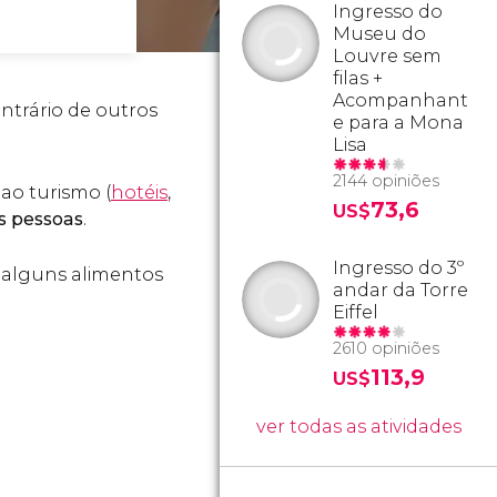
Ingresso do
Museu do
Louvre sem
filas +
Acompanhant
ontrário de outros
e para a Mona
Lisa
2144 opiniões
 ao turismo (
hotéis
,
73,6
US$
s pessoas
.
Ingresso do 3º
 alguns alimentos
andar da Torre
Eiffel
2610 opiniões
113,9
US$
ver todas as atividades