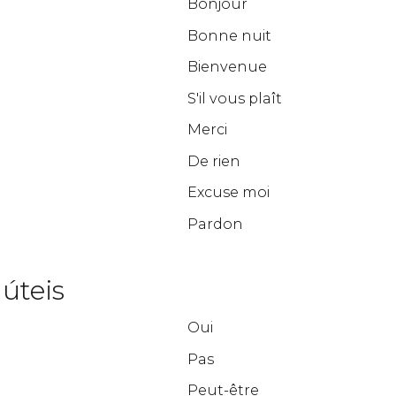
Bonjour
Bonne nuit
Bienvenue
S'il vous plaît
Merci
De rien
Excuse moi
Pardon
úteis
Oui
Pas
Peut-être