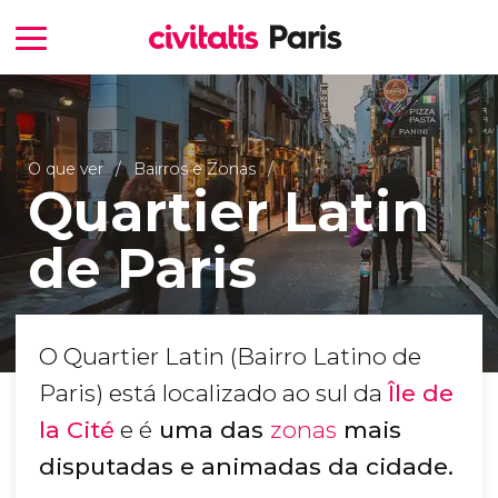
O que ver
Bairros e Zonas
Quartier Latin
de Paris
O Quartier Latin (Bairro Latino de
Paris) está localizado ao sul da
Île de
la Cité
e é
uma das
zonas
mais
disputadas e animadas da cidade.