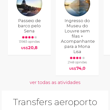
Passeio de
Ingresso do
barco pelo
Museu do
Sena
Louvre sem
filas +
Acompanhante
13983 opiniões
para a Mona
20,8
US$
Lisa
2148 opiniões
74,0
US$
ver todas as atividades
Transfers aeroporto