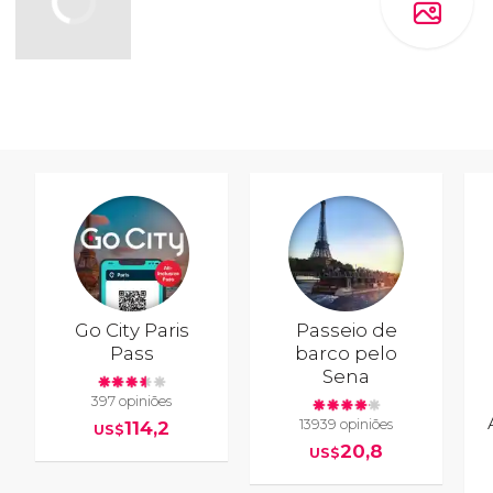
Go City Paris
Passeio de
Pass
barco pelo
Sena
397 opiniões
13939 opiniões
114,2
US$
20,8
US$