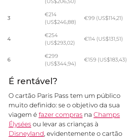
(
US$
206,50)
€
214
3
€
99 (
US$
114,21)
(
US$
246,88)
€
254
4
€
114 (
US$
131,51)
(
US$
293,02)
€
299
6
€
159 (
US$
183,43)
(
US$
344,94)
É rentável?
O cartão Paris Pass tem um público
muito definido: se o objetivo da sua
viagem é
fazer compras
na
Champs
Élysées
ou levar as crianças à
Disneyland
, evidentemente o cartão