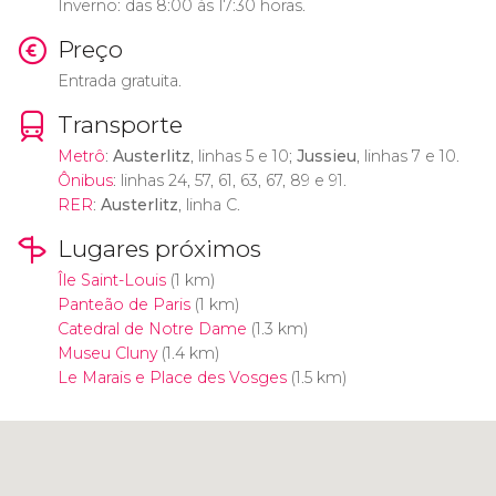
Inverno: das 8:00 às 17:30 horas.
Preço
Entrada gratuita.
Transporte
Metrô
:
Austerlitz
, linhas 5 e 10;
Jussieu
, linhas 7 e 10.
Ônibus
: linhas 24, 57, 61, 63, 67, 89 e 91.
RER
:
Austerlitz
, linha C.
Lugares próximos
Île Saint-Louis
(1 km)
Panteão de Paris
(1 km)
Catedral de Notre Dame
(1.3 km)
Museu Cluny
(1.4 km)
Le Marais e Place des Vosges
(1.5 km)
Clique para usar o mapa