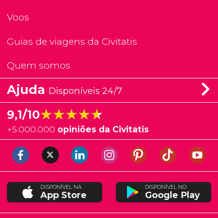
Voos
Guias de viagens da Civitatis
Quem somos
Ajuda
Disponíveis 24/7
★★★★★
★★★★★
9,1/10
+
5.000.000
opiniões da Civitatis
DISPONÍVEL NA
DISPONÍVEL NO
App Store
Google Play