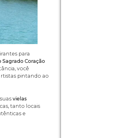
irantes para
do Sagrado Coração
tância, você
rtistas pintando ao
 suas
vielas
as, tanto locais
tênticas e