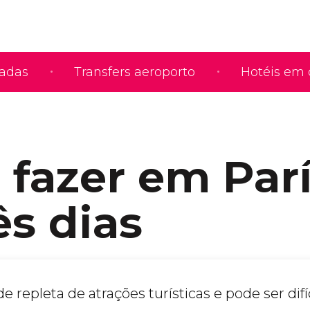
iadas
Transfers aeroporto
Hotéis em 
 fazer em Par
ês dias
 repleta de atrações turísticas e pode ser difíc