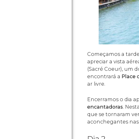
Começamos a tarde
apreciar a vista aér
(Sacré Coeur), um do
encontrará a
Place 
ar livre.
Encerramos o dia a
encantadoras
. Nest
que se tornaram ver
aconchegantes nas
Dia 2