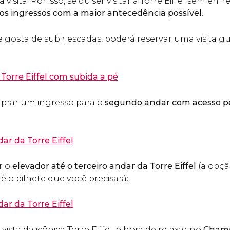
sita. Por isso, se quiser visitar a Torre Eiffel sem enfren
os ingressos com a maior antecedência possível
.
 e gosta de subir escadas, poderá reservar uma visita 
 Torre Eiffel com subida a pé
mprar um ingresso para o
segundo andar com acesso pe
ar da Torre Eiffel
r o
elevador até o terceiro andar da Torre Eiffel
(a opçã
 o bilhete que você precisará:
ar da Torre Eiffel
vista da icônica Torre Eiffel, é hora de relaxar no
Champ