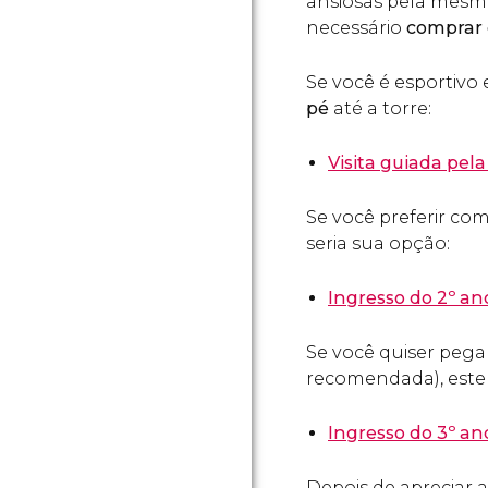
ansiosas pela mesma vi
necessário
comprar 
Se você é esportivo
pé
até a torre:
Visita guiada pela
Se você preferir co
seria sua opção:
Ingresso do 2º and
Se você quiser pega
recomendada), este é
Ingresso do 3º and
Depois de apreciar a 