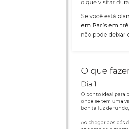
o que visitar dur
Se você está pla
em Paris em trê
não pode deixar 
O que faze
Dia 1
O ponto ideal para 
onde se tem uma vist
bonita luz de fund
Ao chegar aos pés d