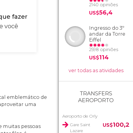
2140 opiniões
56,4
US$
que fazer
ue você
Ingresso do 3º
andar da Torre
Eiffel
2598 opiniões
114
US$
ver todas as atividades
TRANSFERS
ocal emblemático de
AEROPORTO
 aproveitar uma
Aeroporto de Orly
100,2
Gare Saint
US$
re muitas pessoas
Lazare