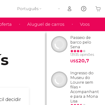
Português
oferta
Aluguel de carros
Voos
O seu carrinho está vazio
Passeio de
barco pelo
Sena
ís
13935 opiniões
20,7
US$
Ingresso do
Museu do
Louvre sem
filas +
Acompanhant
e para a Mona
il decidir
Lisa