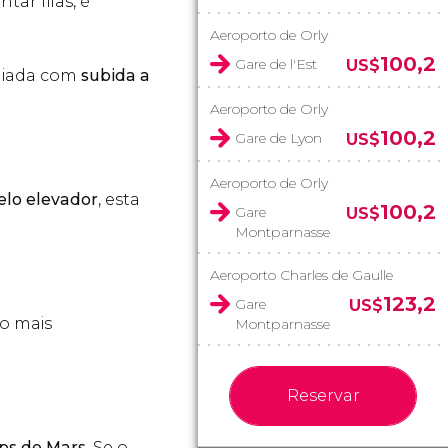
tar filas, é
Aeroporto de Orly
100,2
Gare de l'Est
US$
guiada com
subida a
Aeroporto de Orly
100,2
Gare de Lyon
US$
Aeroporto de Orly
lo elevador
, esta
100,2
Gare
US$
Montparnasse
Aeroporto Charles de Gaulle
123,2
Gare
US$
o mais
Montparnasse
Reservar
s de Mars
. Se o