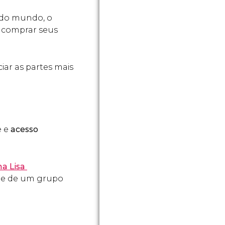
 do mundo, o
so comprar seus
iar as partes mais
 e
acesso
na Lisa
ade de um grupo