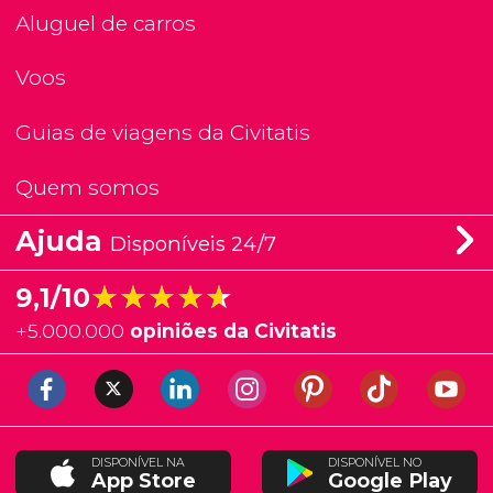
Aluguel de carros
Voos
Guias de viagens da Civitatis
Quem somos
Ajuda
Disponíveis 24/7
★★★★★
★★★★★
9,1/10
+
5.000.000
opiniões da Civitatis
DISPONÍVEL NA
DISPONÍVEL NO
App Store
Google Play