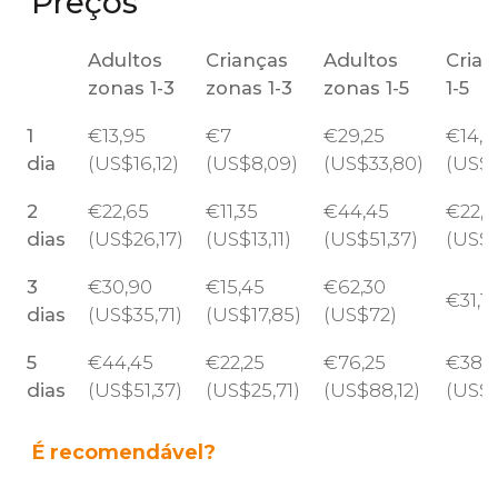
Preços
Adultos
Crianças
Adultos
Cria
zonas 1-3
zonas 1-3
zonas 1-5
1-5
1
€
13,95
€
7
€
29,25
€
14,6
dia
(
US$
16,12)
(
US$
8,09)
(
US$
33,80)
(
US$
2
€
22,65
€
11,35
€
44,45
€
22,2
dias
(
US$
26,17)
(
US$
13,11)
(
US$
51,37)
(
US$
3
€
30,90
€
15,45
€
62,30
€
31,15
dias
(
US$
35,71)
(
US$
17,85)
(
US$
72)
5
€
44,45
€
22,25
€
76,25
€
38,1
dias
(
US$
51,37)
(
US$
25,71)
(
US$
88,12)
(
US$
É recomendável?