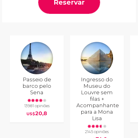
Reservar
Passeio de
Ingresso do
barco pelo
Museu do
Sena
Louvre sem
filas +
Acompanhante
13981 opiniões
para a Mona
20,8
US$
Lisa
2145 opiniões