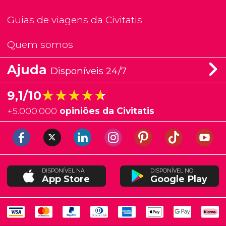
Guias de viagens da Civitatis
Quem somos
Ajuda
Disponíveis 24/7
★★★★★
★★★★★
9,1/10
+
5.000.000
opiniões da Civitatis
DISPONÍVEL NA
DISPONÍVEL NO
App Store
Google Play