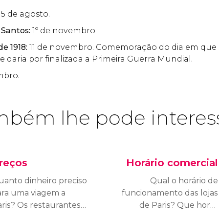
15 de agosto.
 Santos:
1º de novembro
de 1918:
11 de novembro. Comemoração do dia em que 
e daria por finalizada a Primeira Guerra Mundial.
mbro.
bém lhe pode interes
reços
Horário comercial
anto dinheiro preciso
Qual o horário de
ara uma viagem a
funcionamento das lojas
ris? Os restaurantes
de Paris? Que horas
ão caros? Quando vou
os museus abrem? É