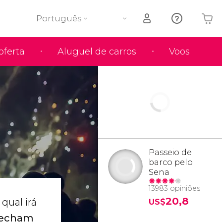
Português
oferta
Aluguel de carros
Voos
O seu carrinho está vazio
Passeio de
barco pelo
Sena
13983 opiniões
20,8
qual irá
US$
fecham