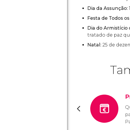
Dia da Assunção:
Festa de Todos os
Dia do Armistício 
tratado de paz qu
Natal:
25 de deze
Tam
P
Qu
p
Pa
s