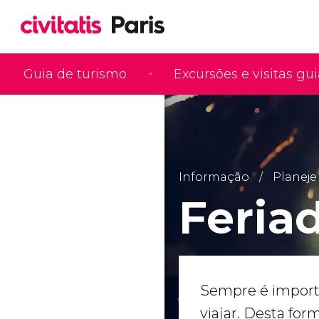
Guia de turismo
Excursões e visitas gu
Informação
Planeje
Feria
Sempre é importa
viajar. Desta for