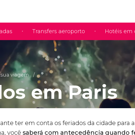
iadas
Transfers aeroporto
Hotéis em 
 sua viagem
dos em Paris
nte ter em conta os feriados da cidade para a 
ma, você
saberá com antecedência quando 