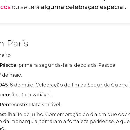
icos
ou se terá
alguma celebração especial.
m Paris
neiro.
Páscoa:
primeira segunda-feira depois da Páscoa.
º de maio.
1945:
8 de maio. Celebração do fim da Segunda Guerra 
scensão:
Data variável.
 Pentecoste:
Data variável.
stilha:
14 de julho. Comemoração do dia em que os ci
o da monarquia, tomaram a fortaleza parisiense, o qu
ão.