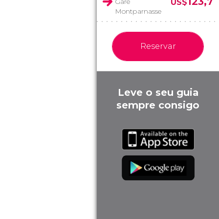
123,7
Gare
US$
Montparnasse
Reservar
Leve o seu guia
sempre consigo