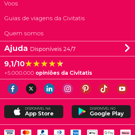
Voos
Guias de viagens da Civitatis
Quem somos
Ajuda
Disponíveis 24/7
★★★★★
★★★★★
9,1/10
+
5.000.000
opiniões da Civitatis
DISPONÍVEL NA
DISPONÍVEL NO
App Store
Google Play