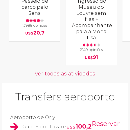
Passeio de
Ingresso do
barco pelo
Museu do
Sena
Louvre sem
filas +
Acompanhante
13988 opiniões
para a Mona
20,7
US$
Lisa
2149 opiniões
91
US$
ver todas as atividades
Transfers aeroporto
Aeroporto de Orly
Reservar
100,2
Gare Saint Lazare
US$