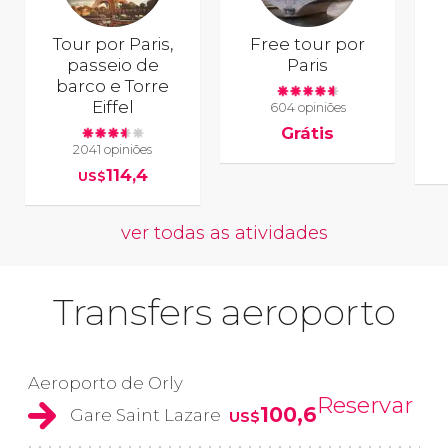
Tour por Paris,
Free tour por
passeio de
Paris
barco e Torre
Eiffel
604 opiniões
Grátis
2041 opiniões
114,4
US$
ver todas as atividades
Transfers aeroporto
Aeroporto de Orly
Reservar
100,6
Gare Saint Lazare
US$