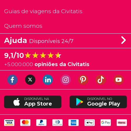
Guias de viagens da Civitatis
Quem somos
Ajuda
Disponíveis 24/7
★★★★★
★★★★★
9,1/10
+
5.000.000
opiniões da Civitatis
DISPONÍVEL NA
DISPONÍVEL NO
App Store
Google Play