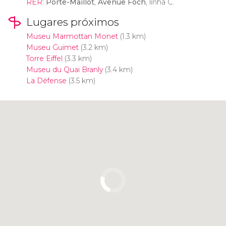
RER
:
Porte-Maillot
,
Avenue Foch
, linha C.
Lugares próximos
Museu Marmottan Monet
(1.3 km)
Museu Guimet
(3.2 km)
Torre Eiffel
(3.3 km)
Museu du Quai Branly
(3.4 km)
La Défense
(3.5 km)
Clique para usar o mapa