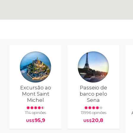
Excursão ao
Passeio de
Mont Saint
barco pelo
Michel
Sena
1114 opiniões
13996 opiniões
95,9
20,8
US$
US$