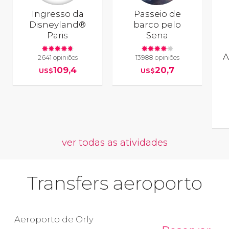
Ingresso da
Passeio de
Disneyland®
barco pelo
Paris
Sena
A
2641 opiniões
13988 opiniões
109,4
20,7
US$
US$
ver todas as atividades
Transfers aeroporto
Aeroporto de Orly