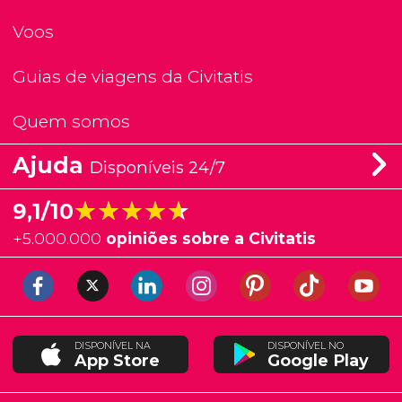
Voos
Guias de viagens da Civitatis
Quem somos
Ajuda
Disponíveis 24/7
★★★★★
★★★★★
9,1/10
+
5.000.000
opiniões sobre a Civitatis
DISPONÍVEL NA
DISPONÍVEL NO
App Store
Google Play