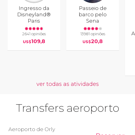
Ingresso da
Passeio de
Disneyland®
barco pelo
Paris
Sena
A
2641 opiniões
13981 opiniões
109,8
20,8
US$
US$
ver todas as atividades
Transfers aeroporto
Aeroporto de Orly