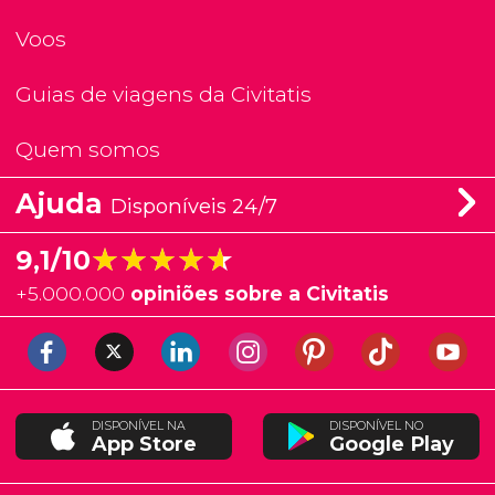
Voos
Guias de viagens da Civitatis
Quem somos
Ajuda
Disponíveis 24/7
★★★★★
★★★★★
9,1/10
+
5.000.000
opiniões sobre a Civitatis
DISPONÍVEL NA
DISPONÍVEL NO
App Store
Google Play